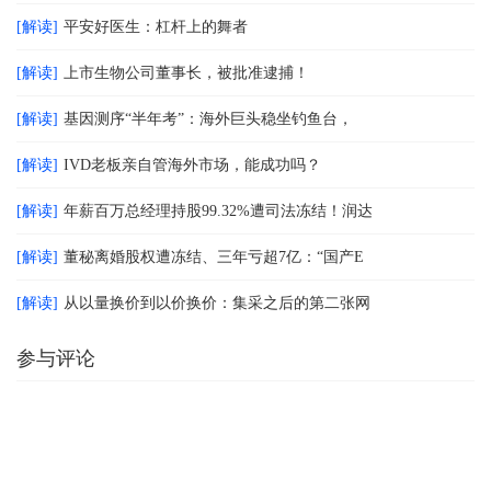
[解读]
平安好医生：杠杆上的舞者
[解读]
上市生物公司董事长，被批准逮捕！
[解读]
基因测序“半年考”：海外巨头稳坐钓鱼台，
[解读]
IVD老板亲自管海外市场，能成功吗？
[解读]
年薪百万总经理持股99.32%遭司法冻结！润达
[解读]
董秘离婚股权遭冻结、三年亏超7亿：“国产E
[解读]
从以量换价到以价换价：集采之后的第二张网
参与评论