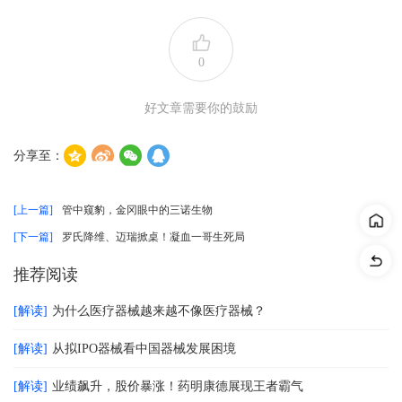
0
好文章需要你的鼓励
分享至：
[上一篇]
管中窥豹，金冈眼中的三诺生物
[下一篇]
罗氏降维、迈瑞掀桌！凝血一哥生死局
推荐阅读
[解读]
为什么医疗器械越来越不像医疗器械？
[解读]
从拟IPO器械看中国器械发展困境
[解读]
业绩飙升，股价暴涨！药明康德展现王者霸气