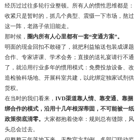
经历过过往多轮行业整顿。所有人的惯性思维都是：
收紧只是暂时的，抓几个典型、震慑一下市场，熬过
这一阵，老路子依旧能走。
那时候，
圈内所有人心里都有一套“变通方案”。
明面的现金回扣不敢碰了，就把利益输送包装成课题
合作、专家讲课、学术会务；直接的送礼宴请行不通
了，就沿用行业多年的惯用模式：免费投放设备、改
造检验科场地、开展科室共建，以此绑定独家试剂供
货权。
在当时的我们看来，
IVD渠道靠人情、靠变通、靠捆
绑合作的模式，沿用十几年根深蒂固，不可能被一纸
政策彻底清零。
大家都抱着侥幸：规则总有缝隙，风
头总会过去。
但整整三年落地下来，无数官方判例、多部门联动监