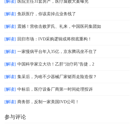
[解读]
医院主任31套房产，医疗腐败大案曝光
[解读]
鱼跃医疗，你该卖掉点业务线了
[解读]
震撼！营收击败罗氏、礼来，中国医药集团如
[解读]
回归市场：IVD采购逻辑或将彻底重构！
[解读]
一家慢病平台年入35亿，京东腾讯坐不住了
[解读]
中国科学家立大功！乙肝“治疗药”告捷，2
[解读]
集采后，为啥不少器械厂家铤而走险造假？
[解读]
中标后，医疗设备厂商第一时间处理投诉
[解读]
商务部，反制一家美国IVD公司！
参与评论