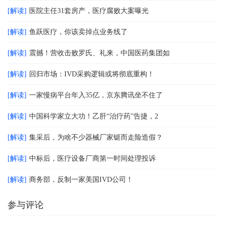
[解读]
医院主任31套房产，医疗腐败大案曝光
[解读]
鱼跃医疗，你该卖掉点业务线了
[解读]
震撼！营收击败罗氏、礼来，中国医药集团如
[解读]
回归市场：IVD采购逻辑或将彻底重构！
[解读]
一家慢病平台年入35亿，京东腾讯坐不住了
[解读]
中国科学家立大功！乙肝“治疗药”告捷，2
[解读]
集采后，为啥不少器械厂家铤而走险造假？
[解读]
中标后，医疗设备厂商第一时间处理投诉
[解读]
商务部，反制一家美国IVD公司！
参与评论