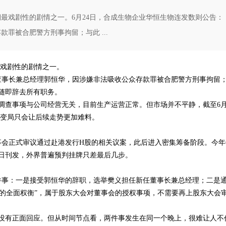
最戏剧性的剧情之一。6月24日，合成生物企业华恒生物连发数则公告：
罪被合肥警方刑事拘留；与此 ...
戏剧性的剧情之一。
、董事长兼总经理郭恒华，因涉嫌非法吸收公众存款罪被合肥警方刑事拘留
随即辞去所有职务。
调查事项与公司经营无关，目前生产运营正常。但市场并不平静，截至6月
发变局只会让后续走势更加难料。
董事会正式审议通过赴港发行H股的相关议案，此后进入密集筹备阶段。今年
同日刊发，外界普遍预判挂牌只差最后几步。
两件事：一是接受郭恒华的辞职，选举樊义担任新任董事长兼总经理；二是
素的全面权衡”，属于股东大会对董事会的授权事项，不需要再上股东大会
没有正面回应。但从时间节点看，两件事发生在同一个晚上，很难让人不