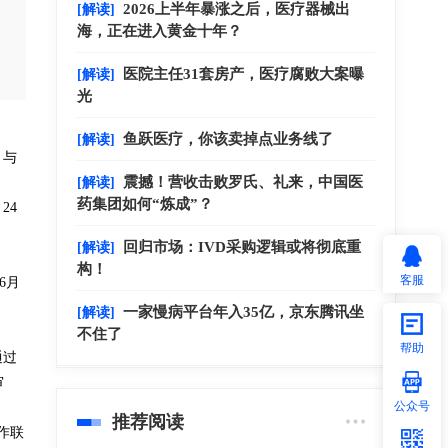
2026上半年暴涨之后，医疗器械出
[解读]
海，正在进入黄金十年？
医院主任31套房产，医疗腐败大案曝
[解读]
光
鱼跃医疗，你该卖掉点业务线了
[解读]
；与
震撼！营收击败罗氏、礼来，中国医
[解读]
药集团如何“炼成”？
24
回归市场：IVD采购逻辑或将彻底重
[解读]
构！
客服
6月
一家慢病平台年入35亿，京东腾讯坐
[解读]
不住了
帮助
通过
审
公众号
推荐阅读
作联