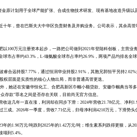
资金原计划用于全球产能扩张、合成生物技术研发、现有基地改造升级以
近十年，曾在巴斯夫大中华区负责财务及并购业务。公司表示，其余高管
肥以100万元注册资本起步，一路把公司做到2021年登陆科创板，主营业
市占率约43.3%，L-缬氨酸全球市占率约26.9%，两项产品均排名全
波睿合远持股7.77%，通过恒润华业持股2.91%，其胞兄郭恒平另持2.02
，在股权层面是实质性的核心人物出局，而非普通高管更迭。
元。此外，她还在安徽华恒化工、合肥高新区巾帼小额贷款、安徽巾帼典当等
公众存款”罪名之间是否存在关联，目前尚无官方信息。
几年一直在涨，利润却在同步下滑：2024年营收21.78亿元、净利1.9
超过三成。2026年一季度，营收7.71亿元，归母净利润4210万元，下滑势头
1.90万元/吨跌到2025年的1.42万元/吨；维生素系列跌得更狠，从20
接塌到5.4%。