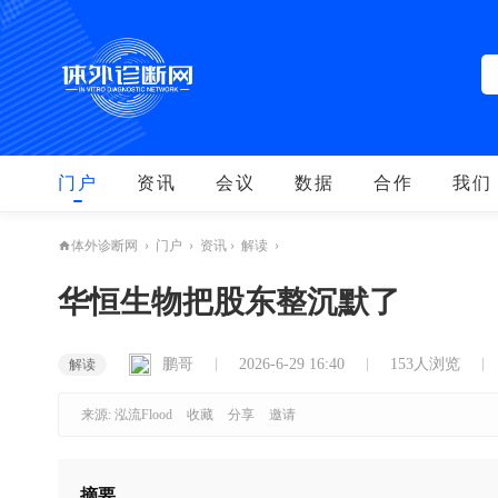
门户
资讯
会议
数据
合作
我们
›
门户
›
资讯
›
解读
›
体外诊断网
华恒生物把股东整沉默了
鹏哥
2026-6-29 16:40
153人浏览
解读
来源: 泓流Flood
收藏
分享
邀请
摘要