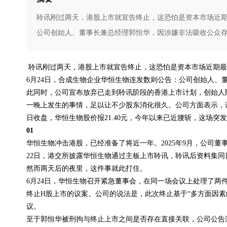
聆讯刚过两天，港股上市就宣告终止，这恐怕是资本市场近期
公司创始人、董事长兼总经理郭恒华，因涉嫌非法吸收公众存款
聆讯刚过两天，港股上市就宣告终止，这恐怕是资本市场近期最
6月24日，合成生物企业华恒生物连发数则公告：公司创始人
此同时，公司宣布放弃已走到聆讯阶段的香港上市计划，创始人
一晚上发生的事情，足以让不少股东消化很久。公司方面表示，
日收盘，华恒生物股价报21.40元，今年以来已近腰斩，这场突
01
华恒生物冲击港股，已经准备了将近一年。2025年9月，公司
22日，港交所披露华恒生物通过主板上市聆讯，聆讯后资料集
然而两天后的夜里，这件事就此打住。
6月24日，华恒生物召开紧急董事会，在同一场会议上处理了
终止H股上市的议案。公司的说法是，此次终止基于“多方面因
议。
至于郭恒华被刑拘与终止上市之间是否存在直接关联，公司公告