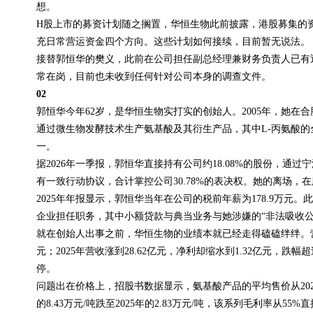
想。
H股上市的募资计划随之搁置，华恒生物此前披露，港股募集的
充日常营运资金四个方向。这些计划如何接续，目前暂无说法。
接替郭恒华的樊义，此前在公司担任副总经理兼财务负责人已有
常在岗，目前也未收到任何针对公司本身的调查文件。
02
郭恒华今年62岁，是华恒生物实打实的创始人。2005年，她在合
通过微生物发酵技术生产氨基酸及其衍生产品，其中L-丙氨酸的全球
一。
据2026年一季报，郭恒华直接持有公司约18.08%的股份，通过宁
有一致行动协议，合计掌控公司30.78%的表决权。她的离场
2025年年报显示，郭恒华当年在公司的税前年薪为178.9万
企业担任职务，其中小额贷款与典当业务与她涉嫌的“非法吸收
就在创始人出事之前，华恒生物的业绩本就已经走得磕磕绊绊。营收这
元；2025年营收涨到28.62亿元，净利却缩水到1.32亿元，跌幅
停。
问题出在价格上，招股书数据显示，氨基酸产品的平均售价从2023年的
的8.43万元/吨跌至2025年的2.83万元/吨，该系列毛利率从55%直