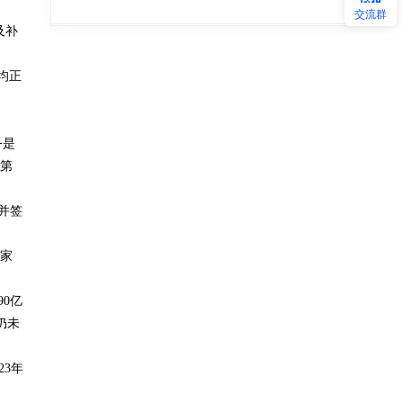
交流群
及补
均正
务是
球第
%并签
多家
0亿
仍未
23年