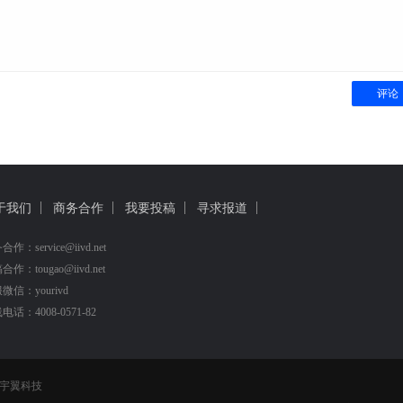
评论
于我们
商务合作
我要投稿
寻求报道
作：service@iivd.net
作：tougao@iivd.net
微信：yourivd
电话：4008-0571-82
宇翼科技