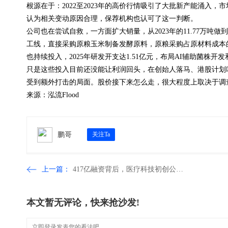
根源在于：2022至2023年的高价行情吸引了大批新产能涌入
认为相关变动原因合理，保荐机构也认可了这一判断。
公司也在尝试自救，一方面扩大销量，从2023年的11.77万吨做
工线，直接采购原粮玉米制备发酵原料，原粮采购占原材料成本的比例从
也持续投入，2025年研发开支达1.51亿元，布局AI辅助菌株开
只是这些投入目前还没能让利润回头，在创始人落马、港股计划
受到额外打击的局面。股价接下来怎么走，很大程度上取决于调
来源：泓流Flood
鹏哥
关注Ta
上一篇：
417亿融资背后，医疗科技初创公司为何批量倒下？
本文暂无评论，快来抢沙发!