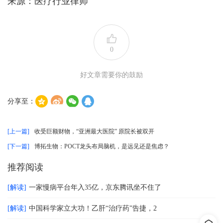
来源：医疗行业律师
0
好文章需要你的鼓励
分享至：
[上一篇]
收受巨额财物，“亚洲最大医院” 原院长被双开
[下一篇]
博拓生物：POCT龙头布局脑机，是远见还是焦虑？
推荐阅读
[解读]
一家慢病平台年入35亿，京东腾讯坐不住了
[解读]
中国科学家立大功！乙肝“治疗药”告捷，2