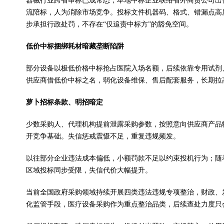
器械行业跨省串标已成常态，本地中标企业联络省外商贸公司出
流陪标，人为消除市场竞争。投标文件
机
器码、格式、错漏点高
步承担行政处罚，不存在“仅追责中标方”的豁免空间。
低价中标捆绑耗材暗藏垄断陷阱
部分设备以极低价格中标抢占医院入场名额，后续依靠专用试剂
供应商借低价中标之名，弱化设备维保、售后配套服务，长期拉
萝卜招标条款、明招暗定
少数采购人、代理机构提前泄露采购参数，按照意向供应商产品
开竞争基础。失信惩戒震慑不足，重复违规频发。
以往部分企业违法成本偏低，小额罚款不足以约束投机行为；随着
区域投标同步受限，失信代价大幅提升。
当前全国政府采购领域持续开展四类违法违规专项整治，财政、
化监管手段，医疗设备采购作为重点整治品类，后续查处力度只