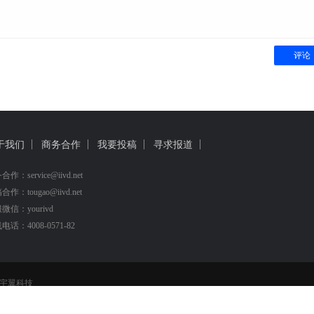
评论
于我们
商务合作
我要投稿
寻求报道
作：service@iivd.net
作：tougao@iivd.net
微信：yourivd
电话：4008-0571-82
宇翼科技
供商提供的信息所引起的争议和法律责任
|
浙ICP备18026348号-3
|
浙公网安备 3301080