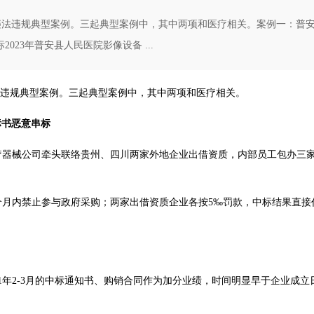
违法违规典型案例。三起典型案例中，其中两项和医疗相关。案例一：普
23年普安县人民医院影像设备 ...
法违规典型案例。三起典型案例中，其中两项和医疗相关。
标书恶意串标
地医疗器械公司牵头联络贵州、四川两家外地企业出借资质，内部员工包办三
个月内禁止参与政府采购；两家出借资质企业各按5‰罚款，中标结果直接
21年2-3月的中标通知书、购销合同作为加分业绩，时间明显早于企业成立