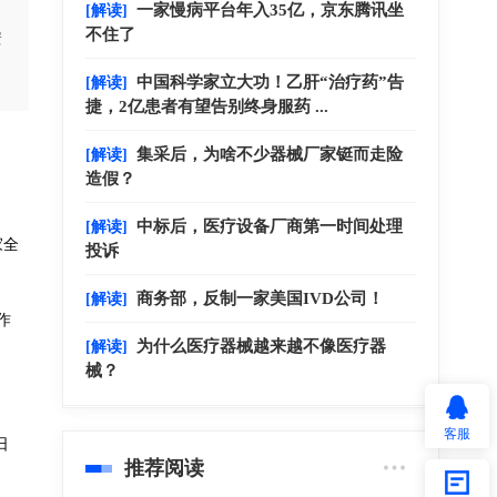
一家慢病平台年入35亿，京东腾讯坐
[解读]
不住了
安
中国科学家立大功！乙肝“治疗药”告
[解读]
捷，2亿患者有望告别终身服药 ...
集采后，为啥不少器械厂家铤而走险
[解读]
造假？
中标后，医疗设备厂商第一时间处理
[解读]
家全
投诉
商务部，反制一家美国IVD公司！
[解读]
作
为什么医疗器械越来越不像医疗器
[解读]
械？
客服
日
推荐阅读