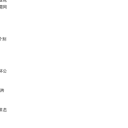
业轮
需同
个别
坏公
，跨
常态