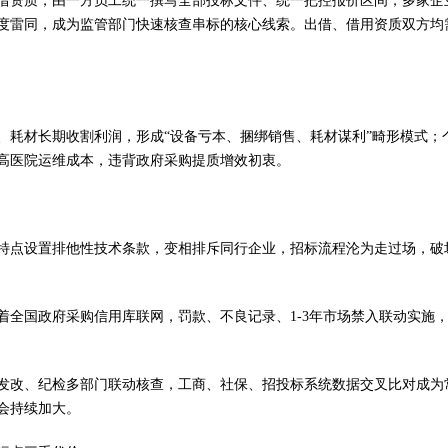
借资质，由一方员工统一撰写全部投标文件、统一把控报价区间，多家企
度雷同，成为监管部门快速核查串标的核心线索。出借、借用资质双方均
、耗材长期收割利润，形成“设备亏本、捆绑销售、耗材谋利”畸形模式；
高医院运维成本，违背政府采购提质增效初衷。
特点设置排他性技术条款，变相排斥同行企业，招标流程沦为走过场，破
全国政府采购信用库联网，罚款、不良记录、1-3年市场禁入联动实施
发改、纪检多部门联动核查，工商、社保、招投标系统数据交叉比对成为
会持续加大。