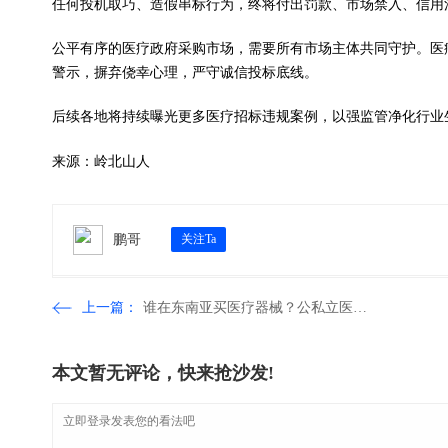
任何投机取巧、造假串标行为，终将付出罚款、市场禁入、信用
公平有序的医疗政府采购市场，需要所有市场主体共同守护。医
警示，摒弃侥幸心理，严守诚信投标底线。
后续各地将持续曝光更多医疗招标违规案例，以强监管净化行业
来源：岭北山人
鹏哥
关注Ta
上一篇：
谁在东南亚买医疗器械？公私立医院、政府招标、经销商一文说清 ...
本文暂无评论，快来抢沙发!