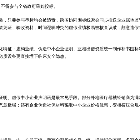
月不得参与全省政府采购投标。
质，只要参与串标均会被追责，跨省协同围标线索会同步推送企业属地监
款凭证、验收资料，时间逻辑冲突的虚假业绩极易被核查识破，刻意造假
化特征：虚构业绩、伪造中小企业证明、互相出借资质统一制作标书围标
劣质设备更直接埋下临床安全隐患。
证明、虚假中小企业声明函是最常见手段。部分外地医疗器械经销商为满
恶意极强；还有企业伪造社保材料骗取中小企业价格优惠，变相挤压合规