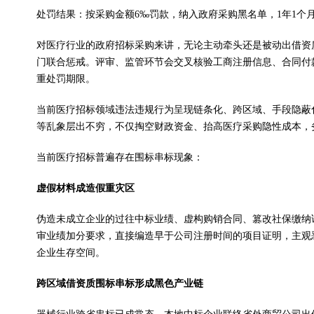
处罚结果：按采购金额6‰罚款，纳入政府采购黑名单，1年1个
对医疗行业的政府招标采购来讲，无论主动牵头还是被动出借资
门联合惩戒。评审、监管环节会交叉核验工商注册信息、合同付
重处罚期限。
当前医疗招标领域违法违规行为呈现链条化、跨区域、手段隐蔽
等乱象层出不穷，不仅掏空财政资金、抬高医疗采购隐性成本，
当前医疗招标普遍存在围标串标现象：
虚假材料成造假重灾区
伪造未成立企业的过往中标业绩、虚构购销合同、篡改社保缴纳
审业绩加分要求，直接编造早于公司注册时间的项目证明，主观
企业生存空间。
跨区域借资质围标串标形成黑色产业链