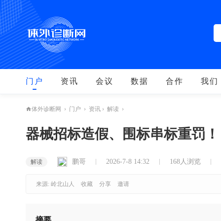
门户
资讯
会议
数据
合作
我们
›
门户
›
资讯
›
解读
›
体外诊断网
器械招标造假、围标串标重罚！
鹏哥
2026-7-8 14:32
168人浏览
解读
来源: 岭北山人
收藏
分享
邀请
摘要