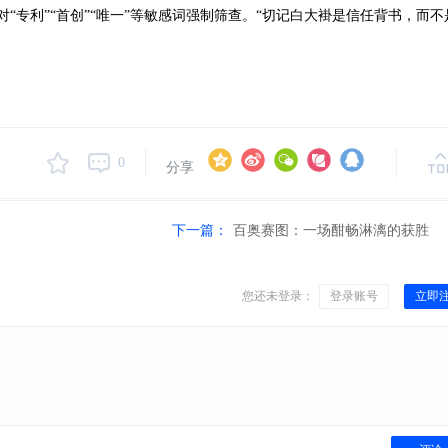
专利”“首创”“唯一”等敏感词强制筛查。“切记白大褂是信任背书，而不
0
分享
下一篇：
百奥赛图：一场酣畅淋漓的获胜
您还未登录：
登录账号
立即