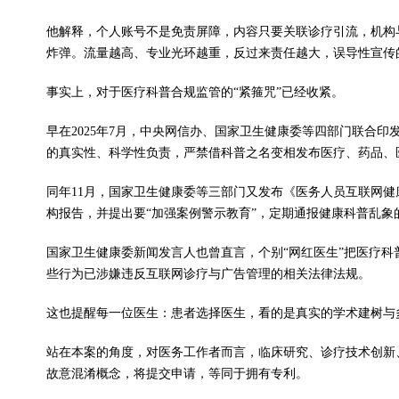
他解释，个人账号不是免责屏障，内容只要关联诊疗引流，机构
炸弹。流量越高、专业光环越重，反过来责任越大，误导性宣传
事实上，对于医疗科普合规监管的“紧箍咒”已经收紧。
早在2025年7月，中央网信办、国家卫生健康委等四部门联合
的真实性、科学性负责，严禁借科普之名变相发布医疗、药品、医
同年11月，国家卫生健康委等三部门又发布《医务人员互联网
构报告，并提出要“加强案例警示教育”，定期通报健康科普乱象
国家卫生健康委新闻发言人也曾直言，个别“网红医生”把医疗
些行为已涉嫌违反互联网诊疗与广告管理的相关法律法规。
这也提醒每一位医生：患者选择医生，看的是真实的学术建树与
站在本案的角度，对医务工作者而言，临床研究、诊疗技术创新
故意混淆概念，将提交申请，等同于拥有专利。