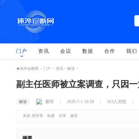
门户
资讯
会议
数据
合作
我们
›
门户
›
资讯
›
解读
›
体外诊断网
副主任医师被立案调查，只因一
鹏哥
2026-7-1 16:58
163人浏览
解读
来源: 医学界
收藏
分享
邀请
摘要