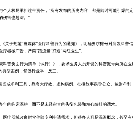
与个人极易承担连带责任，“所有发布的历史内容，都是随时可能引爆的
的伤害也越深。”
印发《关于规范“自媒体”医疗科普行为的通知》，明确要求账号对所发科普
疗器械广告，严禁“蹭流量”打造“网红医生”。
健康科普负面行为清单（试行）》，要求医务人员开设的科普账号向所在医
的典型案例，督促行业举一反三。
科普当成牟利工具，靠夸大疗效、虚构病例、杜撰故事误导公众、敛财牟利
多年的临床深耕，而不是未经审查的头衔包装和精心编排的话术。
、医疗器械改良时常伴随专利申请需求，但很多人容易混淆概念，甚至有