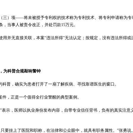
（三）项——将未被授予专利权的技术称为专利技术、将专利申请称为专
条，当事人被责令改正，并处罚款15万元。
使用并无直接关联，本案“违法所得”无法认定；按规定，没有违法所得或
，为科普合规敲响警钟
质的科普，确实为患者打开了一扇了解疾病、寻找靠谱医生的窗口。
起案件，正是一个值得全行业警醒的典型案例。
界”表示，医师以执业身份发布内容，自带专业信任背书，负有的真实注意
，只要挂上了医院和职称，在法律和公众眼中，就具有职务属性。”张勇说