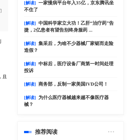
一家慢病平台年入35亿，京东腾讯坐
[解读]
不住了
门
中国科学家立大功！乙肝“治疗药”告
[解读]
捷，2亿患者有望告别终身服药 ...
利
集采后，为啥不少器械厂家铤而走险
[解读]
造假？
。
中标后，医疗设备厂商第一时间处理
[解读]
投诉
，且
商务部，反制一家美国IVD公司！
[解读]
为什么医疗器械越来越不像医疗器
[解读]
械？
推荐阅读