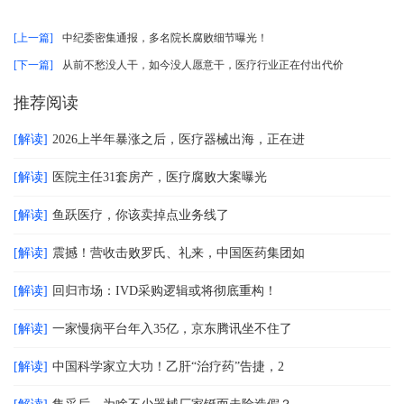
[上一篇]
中纪委密集通报，多名院长腐败细节曝光！
[下一篇]
从前不愁没人干，如今没人愿意干，医疗行业正在付出代价
推荐阅读
[解读]
2026上半年暴涨之后，医疗器械出海，正在进
[解读]
医院主任31套房产，医疗腐败大案曝光
[解读]
鱼跃医疗，你该卖掉点业务线了
[解读]
震撼！营收击败罗氏、礼来，中国医药集团如
[解读]
回归市场：IVD采购逻辑或将彻底重构！
[解读]
一家慢病平台年入35亿，京东腾讯坐不住了
[解读]
中国科学家立大功！乙肝“治疗药”告捷，2