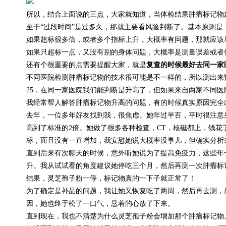
所以，结合上面说的三点，大家就知道，当体检结果肿瘤标记物
至于“过段时间”是过多久，那就主要看风险判断了。基本原则
如果超标很多倍，或者多个指标上升，大概率有问题，那就应该
如果只超标一点，又没有别的身体问题，大概率是测量误差或者
还有个很重要的点需要提醒大家，就是
复查的时候最好去同一家
不同医院检测肿瘤标记物的技术很可能是不一样的，所以测出来
25，在同一家医院我们能判断是升高了，但如果来自两家不同医
我经常帮人解答肿瘤标记物升高的问题，有的时候真实原因完全
去年，一位多年好友找到我，很焦虑。她年过半百，平时很注意
高到了标准的2倍。她做了很多各种检查，CT，核磁都上，钱
标，而且没有一直增加，我安慰她说大概率没事儿，但确实分析
直到后来有次聊天的时候，意外听她说为了提高免疫力，这些年一
升。我从试试看的角度建议她停吃三个月，然后再测一次肿瘤标
结果，灵芝孢子粉一停，标记物真的一下子就正常了！
为了确定是补品的问题，我让她又恢复吃了两周，然后再去测，
因，她也终于松了一口气，悬着的心放了下来。
直到现在，我也不清楚为什么灵芝孢子粉会增加那个肿瘤标记物