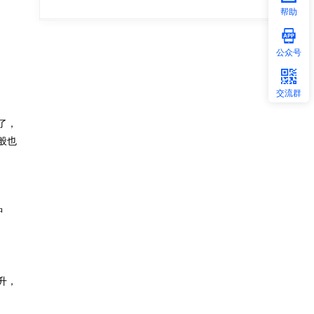
帮助
公众号
交流群
了，
般也
肿
升，