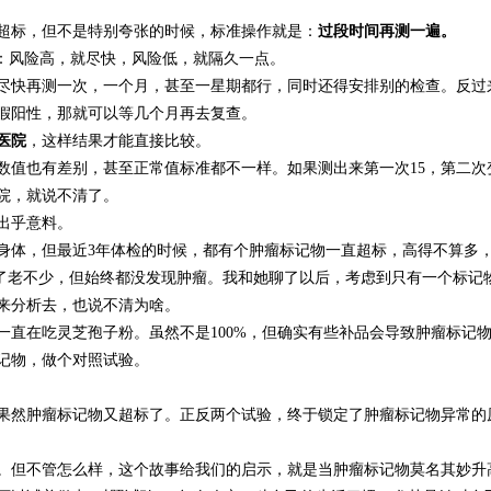
超标，但不是特别夸张的时候，标准操作就是：
过段时间再测一遍。
是：风险高，就尽快，风险低，就隔久一点。
尽快再测一次，一个月，甚至一星期都行，同时还得安排别的检查。反过
假阳性，那就可以等几个月再去复查。
医院
，这样结果才能直接比较。
数值也有差别，甚至正常值标准都不一样。如果测出来第一次15，第二次
院，就说不清了。
出乎意料。
身体，但最近3年体检的时候，都有个肿瘤标记物一直超标，高得不算多
花了老不少，但始终都没发现肿瘤。我和她聊了以后，考虑到只有一个标记
来分析去，也说不清为啥。
直在吃灵芝孢子粉。虽然不是100%，但确实有些补品会导致肿瘤标记
记物，做个对照试验。
果然肿瘤标记物又超标了。正反两个试验，终于锁定了肿瘤标记物异常的
。但不管怎么样，这个故事给我们的启示，就是当肿瘤标记物莫名其妙升