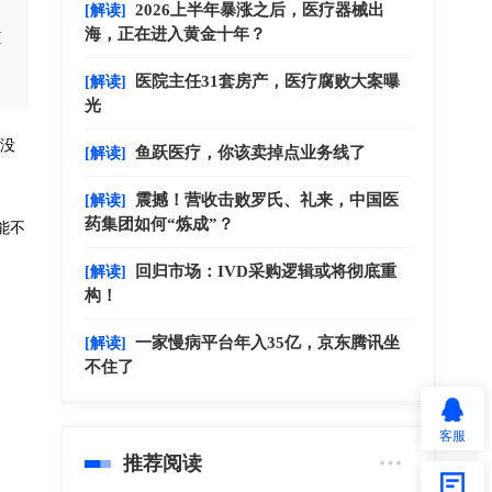
2026上半年暴涨之后，医疗器械出
[解读]
海，正在进入黄金十年？
查
医院主任31套房产，医疗腐败大案曝
[解读]
光
没
鱼跃医疗，你该卖掉点业务线了
[解读]
震撼！营收击败罗氏、礼来，中国医
[解读]
药集团如何“炼成”？
能不
回归市场：IVD采购逻辑或将彻底重
[解读]
构！
一家慢病平台年入35亿，京东腾讯坐
[解读]
不住了
客服
推荐阅读