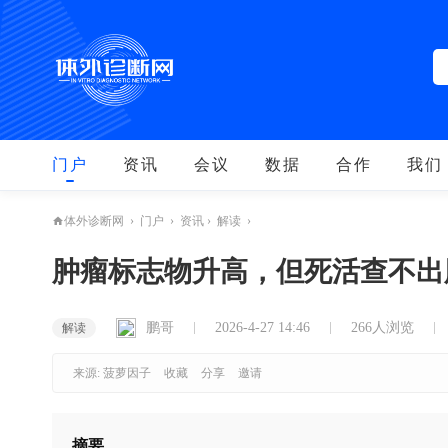
门户
资讯
会议
数据
合作
我们
›
门户
›
资讯
›
解读
›
体外诊断网
肿瘤标志物升高，但死活查不出
鹏哥
2026-4-27 14:46
266人浏览
解读
来源: 菠萝因子
收藏
分享
邀请
摘要