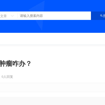
文章
肿瘤咋办？
0人回复