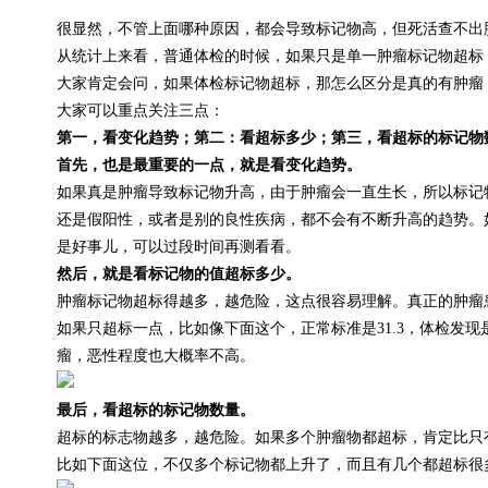
很显然，不管上面哪种原因，都会导致标记物高，但死活查不出
从统计上来看，普通体检的时候，如果只是单一肿瘤标记物超标
大家肯定会问，如果体检标记物超标，那怎么区分是真的有肿瘤
大家可以重点关注三点：
第一，看变化趋势；第二：看超标多少；第三，看超标的标记物
首先，也是最重要的一点，就是看变化趋势。
如果真是肿瘤导致标记物升高，由于肿瘤会一直生长，所以标记
还是假阳性，或者是别的良性疾病，都不会有不断升高的趋势。
是好事儿，可以过段时间再测看看。
然后，就是看标记物的值超标多少。
肿瘤标记物超标得越多，越危险，这点很容易理解。真正的肿瘤
如果只超标一点，比如像下面这个，正常标准是31.3，体检发现
瘤，恶性程度也大概率不高。
最后，看超标的标记物数量。
超标的标志物越多，越危险。如果多个肿瘤物都超标，肯定比只
比如下面这位，不仅多个标记物都上升了，而且有几个都超标很