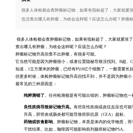
很多人体检都会查肿瘤标记物，如果有指标超了，大家就紧
也没查出哪儿有肿瘤，为啥会这样呢？应该怎么办呢？肿瘤标记
很多人体检都会查肿瘤标记物，如果有指标超了，大家就紧张了
查出哪儿有肿瘤，为啥会这样呢？应该怎么办呢？
肿瘤标记物升高但查不出肿瘤，有很多可能。
它当然可能是因为肿瘤很小，或者位置隐秘导致没找到。B超、
知道，1立方厘米的肿瘤，已经有约10亿个细胞了，一般需要长
但更多时候，体检肿瘤标记物升高但找不到，并不是因为肿瘤小
最常见的三种原因是：
纯粹测错了
。任何检测都是有可能出错的，肿瘤标记物也一
良性疾病导致标记物升高。
有些良性疾病或炎症反应也可能
升高，胆管炎或肠炎都可能导致癌胚抗原（CEA）超标。
药物或饮食影响
。肿瘤标记物，本质是体内的化学物质，而
干扰结果。比如，咖啡因可能影响前列腺癌标记物PSA。