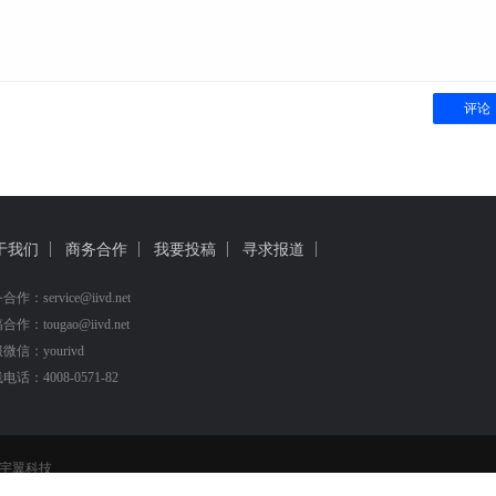
评论
于我们
商务合作
我要投稿
寻求报道
作：service@iivd.net
作：tougao@iivd.net
微信：yourivd
电话：4008-0571-82
宇翼科技