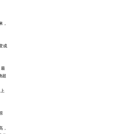
来，
变成
，最
物超
物上
原
高，