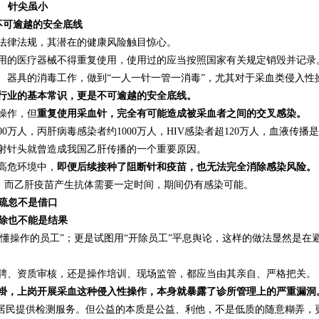
针尖虽小
不可逾越的安全底线
法律法规，其潜在的健康风险触目惊心。
用的医疗器械不得重复使用，使用过的应当按照国家有关规定销毁并记录
、器具的消毒工作，做到“一人一针一管一消毒”，尤其对于采血类侵入性
行业的基本常识，更是不可逾越的安全底线。
操作，但
重复使用采血针，完全有可能造成被采血者之间的交叉感染。
万人，丙肝病毒感染者约1000万人，HIV感染者超120万人，血液传播
注射针头就曾造成我国乙肝传播的一个重要原因。
的高危环境中，
即便后续接种了阻断针和疫苗，也无法完全消除感染风险。
0%，而乙肝疫苗产生抗体需要一定时间，期间仍有感染可能。
疏忽不是借口
除也不能是结果
不懂操作的员工”；更是试图用“开除员工”平息舆论，这样的做法显然是在
聘、资质审核，还是操作培训、现场监管，都应当由其亲自、严格把关。
褂，上岗开展采血这种侵入性操作，本身就暴露了诊所管理上的严重漏洞
为居民提供检测服务。但公益的本质是公益、利他，不是低质的随意糊弄，