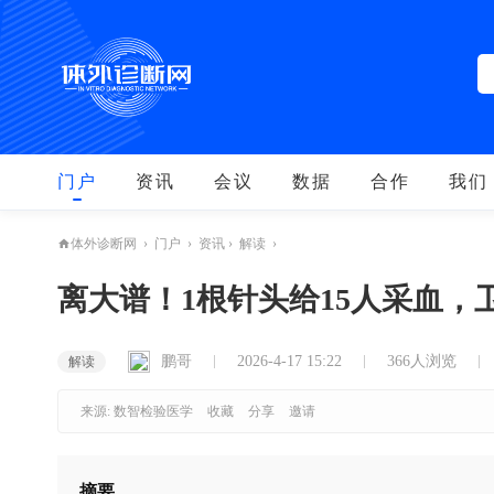
门户
资讯
会议
数据
合作
我们
›
门户
›
资讯
›
解读
›
体外诊断网
离大谱！1根针头给15人采血，
鹏哥
2026-4-17 15:22
366人浏览
解读
来源: 数智检验医学
收藏
分享
邀请
摘要