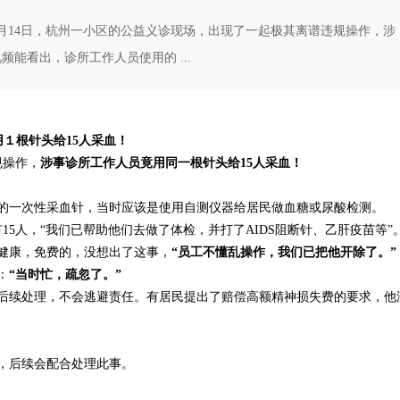
月14日，杭州一小区的公益义诊现场，出现了一起极其离谱违规操作，涉
能看出，诊所工作人员使用的 ...
１根针头给15人采血！
规操作，
涉事诊所工作人员竟用同一根针头给15人采血！
的一次性采血针，当时应该是使用自测仪器给居民做血糖或尿酸检测。
15人，“我们已帮助他们去做了体检，并打了AIDS阻断针、乙肝疫苗等”
健康，免费的，没想出了这事，
“员工不懂乱操作，我们已把他开除了。”
：
“当时忙，疏忽了。”
后续处理，不会逃避责任。有居民提出了赔偿高额精神损失费的要求，他
，后续会配合处理此事。