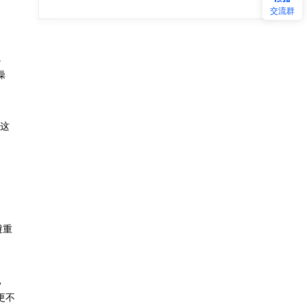
交流群
。
操
是这
避重
。
更不