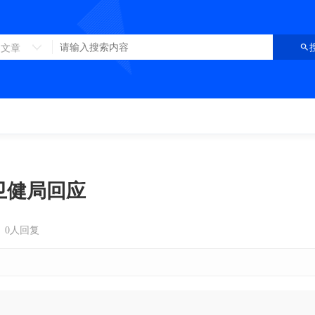
文章
卫健局回应
0人回复