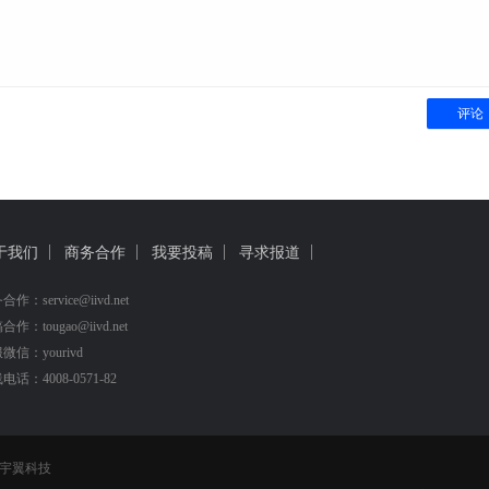
评论
于我们
商务合作
我要投稿
寻求报道
作：service@iivd.net
作：tougao@iivd.net
微信：yourivd
电话：4008-0571-82
宇翼科技