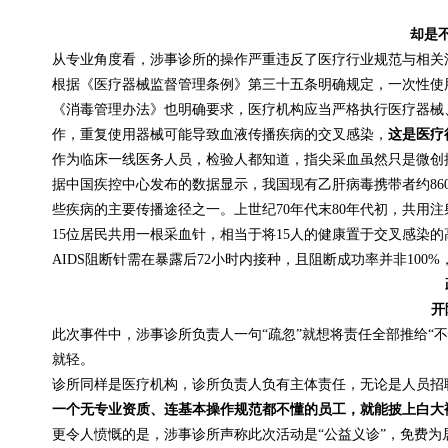
却是
从专业角度看，涉事诊所的操作严重违反了医疗行业规范与相关
根据《医疗器械监督管理条例》第三十五条明确规定，一次性使
《消毒管理办法》也明确要求，医疗机构应当严格执行医疗器械
作，重复使用器械可能导致血液传播疾病的交叉感染，
这是医疗
作为临床一线医务人员，检验人都知道，指尖采血虽然只是微创
据中国疾控中心发布的数据显示，我国现有乙肝病毒携带者约8600
些疾病的主要传播途径之一。上世纪70年代末80年代初，共用
15位居民共用一根采血针，相当于将15人的健康置于交叉感染
AIDS阻断针需在暴露后72小时内接种，且阻断成功率并非10
开
此次事件中，涉事诊所负责人一句“疏忽”就想将责任全部推给“
就轻。
诊所同样是医疗机构，诊所负责人负有主体责任，无论是人员招
一个无专业资质、连基本操作规范都不懂的员工，就能披上白大
更令人愤慨的是，涉事诊所声称此次活动是“公益义诊”，免费