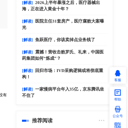
2026上半年暴涨之后，医疗器械出
[解读]
海，正在进入黄金十年？
医院主任31套房产，医疗腐败大案曝
[解读]
光
鱼跃医疗，你该卖掉点业务线了
[解读]
震撼！营收击败罗氏、礼来，中国医
[解读]
药集团如何“炼成”？
回归市场：IVD采购逻辑或将彻底重
[解读]
。
构！
客服
一家慢病平台年入35亿，京东腾讯坐
[解读]
没有
不住了
帮助
公众号
推荐阅读