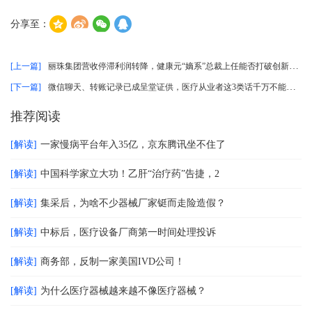
分享至：
[上一篇]
丽珠集团营收停滞利润转降，健康元“嫡系”总裁上任能否打破创新僵局？ ...
[下一篇]
微信聊天、转账记录已成呈堂证供，医疗从业者这3类话千万不能说 ...
推荐阅读
[解读]
一家慢病平台年入35亿，京东腾讯坐不住了
[解读]
中国科学家立大功！乙肝“治疗药”告捷，2
[解读]
集采后，为啥不少器械厂家铤而走险造假？
[解读]
中标后，医疗设备厂商第一时间处理投诉
[解读]
商务部，反制一家美国IVD公司！
[解读]
为什么医疗器械越来越不像医疗器械？