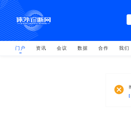
门户
资讯
会议
数据
合作
我们